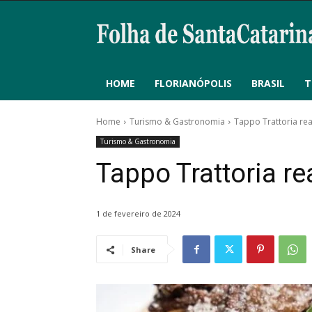
HOME
FLORIANÓPOLIS
BRASIL
T
Home
Turismo & Gastronomia
Tappo Trattoria re
Turismo & Gastronomia
Tappo Trattoria r
1 de fevereiro de 2024
Share