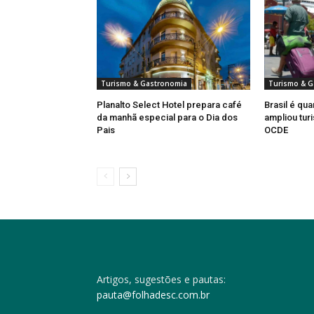
Turismo & Gastronomia
Turismo & G
Planalto Select Hotel prepara café
Brasil é qua
da manhã especial para o Dia dos
ampliou turi
Pais
OCDE
Artigos, sugestões e pautas:
pauta@folhadesc.com.br