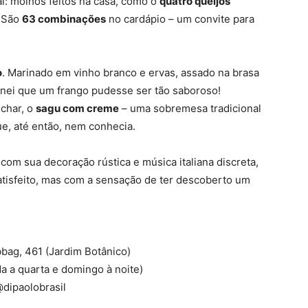
al: molhos feitos na casa, como o
quatro queijos
. São
63 combinações
no cardápio – um convite para
o
. Marinado em vinho branco e ervas, assado na brasa
inei que um frango pudesse ser tão saboroso!
echar, o
sagu com creme
– uma sobremesa tradicional
e, até então, nem conhecia.
com sua decoração rústica e música italiana discreta,
satisfeito, mas com a sensação de ter descoberto um
bbag, 461 (Jardim Botânico)
a a quarta e domingo à noite)
@dipaolobrasil