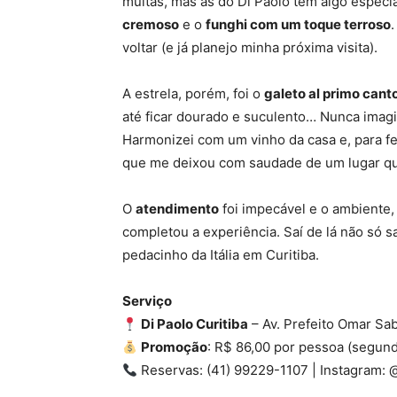
muitas, mas as do Di Paolo têm algo especi
cremoso
e o
funghi com um toque terroso
voltar (e já planejo minha próxima visita).
A estrela, porém, foi o
galeto al primo cant
até ficar dourado e suculento… Nunca imag
Harmonizei com um vinho da casa e, para f
que me deixou com saudade de um lugar qu
O
atendimento
foi impecável e o ambiente, 
completou a experiência. Saí de lá não só 
pedacinho da Itália em Curitiba.
Serviço
Di Paolo Curitiba
– Av. Prefeito Omar Sa
Promoção
: R$ 86,00 por pessoa (segund
Reservas: (41) 99229-1107 | Instagram: 