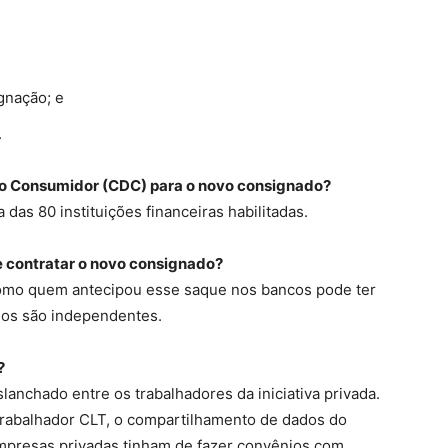
gnação; e
.
o ao Consumidor (CDC) para o novo consignado?
das 80 instituições financeiras habilitadas.
e contratar o novo consignado?
como quem antecipou esse saque nos bancos pode ter
sos são independentes.
?
lanchado entre os trabalhadores da iniciativa privada.
o trabalhador CLT, o compartilhamento de dados do
 empresas privadas tinham de fazer convênios com