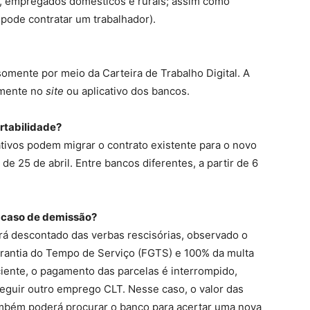
a, empregados domésticos e rurais; assim como
pode contratar um trabalhador).
somente por meio da Carteira de Trabalho Digital. A
tamente no
site
ou aplicativo dos bancos.
rtabilidade?
tivos podem migrar o contrato existente para o novo
 25 de abril. Entre bancos diferentes, a partir de 6
m caso de demissão?
rá descontado das verbas rescisórias, observado o
arantia do Tempo de Serviço (FGTS) e 100% da multa
iciente, o pagamento das parcelas é interrompido,
guir outro emprego CLT. Nesse caso, o valor das
também poderá procurar o banco para acertar uma nova