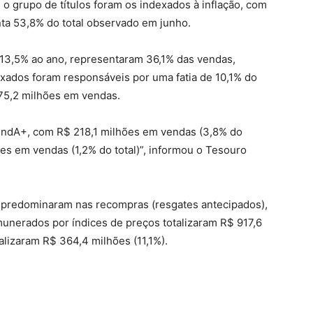
 grupo de títulos foram os indexados à inflação, com
nta 53,8% do total observado em junho.
m 13,5% ao ano, representaram 36,1% das vendas,
fixados foram responsáveis por uma fatia de 10,1% do
575,2 milhões em vendas.
endA+, com R$ 218,1 milhões em vendas (3,8% do
es em vendas (1,2% do total)”, informou o Tesouro
e predominaram nas recompras (resgates antecipados),
munerados por índices de preços totalizaram R$ 917,6
alizaram R$ 364,4 milhões (11,1%).