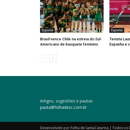
Esporte
Esporte
Brasil vence Chile na estreia do Sul-
Tenista Lau
Americano de basquete feminino
Espanha e v
Artigos, sugestões e pautas:
pauta@folhadesc.com.br
Desenvolvido por Folha de SantaCatarina | Todos os 