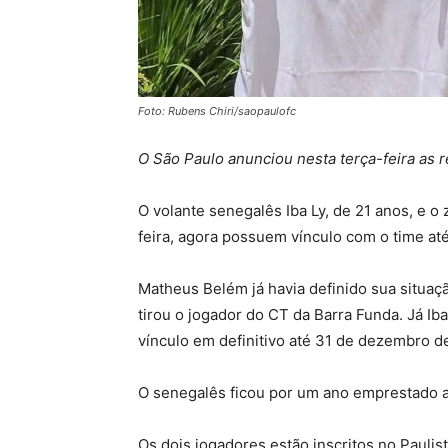
Foto: Rubens Chiri/saopaulofc
O São Paulo anunciou nesta terça-feira as 
O volante senegalês Iba Ly, de 21 anos, e 
feira, agora possuem vínculo com o time até
Matheus Belém já havia definido sua situa
tirou o jogador do CT da Barra Funda. Já Ib
vínculo em definitivo até 31 de dezembro d
O senegalês ficou por um ano emprestado a
Os dois jogadores estão inscritos no Paulis