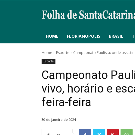
HOME
FLORIANÓPOLIS
BRASIL
T
Home
Esporte
Campeonato Paulista: onde assistir a
Esporte
Campeonato Paulis
vivo, horário e es
feira-feira
30 de janeiro de 2024