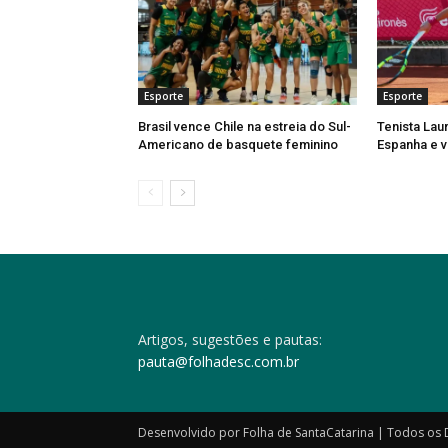
Esporte
Esporte
Brasil vence Chile na estreia do Sul-
Tenista Lau
Americano de basquete feminino
Espanha e v
Artigos, sugestões e pautas:
pauta@folhadesc.com.br
Desenvolvido por Folha de SantaCatarina | Todos os 