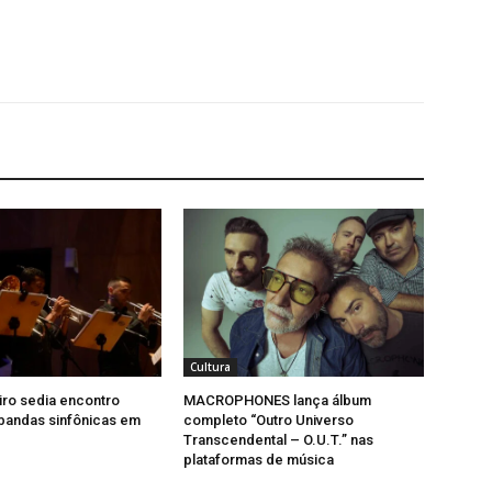
Cultura
iro sedia encontro
MACROPHONES lança álbum
bandas sinfônicas em
completo “Outro Universo
Transcendental – O.U.T.” nas
plataformas de música