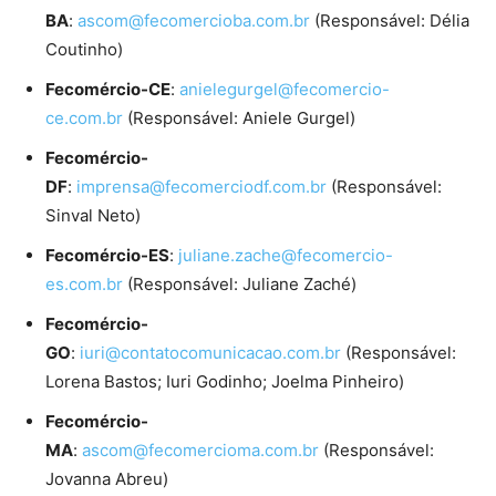
BA
:
ascom@fecomercioba.com.br
(Responsável: Délia
Coutinho)
Fecomércio-CE
:
anielegurgel@fecomercio-
ce.com.br
(Responsável: Aniele Gurgel)
Fecomércio-
DF
:
imprensa@fecomerciodf.com.br
(Responsável:
Sinval Neto)
Fecomércio-ES
:
juliane.zache@fecomercio-
es.com.br
(Responsável: Juliane Zaché)
Fecomércio-
GO
:
iuri@contatocomunicacao.com.br
(Responsável:
Lorena Bastos; Iuri Godinho; Joelma Pinheiro)
Fecomércio-
MA
:
ascom@fecomercioma.com.br
(Responsável:
Jovanna Abreu)