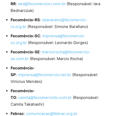
RR
:
iara@fecomerciorr.com.br
(Responsável: Iara
Bednarczuk)
Fecomércio-RS
:
sbaranano@fecomercio-
rs.org.br
(Responsável: Simone Barañano)
Fecomércio-SC
:
imprensa@fecomercio-
sc.org.br
(Responsável: Leonardo Gorges)
Fecomércio-SE
:
marciorocha@fecomercio-
se.com.br
(Responsável: Marcio Rocha)
Fecomércio-
SP
:
imprensa@fecomercio.net.br
(Responsável:
Vinicius Mendes)
Fecomércio-
TO
:
camila@fecomercioto.com.br
(Responsável:
Camila Takahashi)
Febrac
:
comunicacao@febrac.org.br