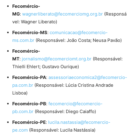
Fecomércio-
MG
:
wagnerliberato@fecomerciomg.org.br
(Responsá
vel: Wagner Liberato)
Fecomércio-MS
:
comunicacao@fecomercio-
ms.com.br
(Responsável: João Costa; Neusa Pavão)
Fecomércio-
MT
:
jornalismo@fecomerciomt.org.br
(Responsável:
Thielli Ehlert; Gustavo Ourique)
Fecomércio-PA
:
assessoriaeconomica2@fecomercio-
pa.com.br
(Responsável: Lúcia Cristina Andrade
Lisboa)
Fecomércio-PB
:
fecomercio@fecomercio-
pb.com.br
(Responsável: Diego Caiaffo)
Fecomércio-PE
:
lucila.nastassia@fecomercio-
pe.com
(Responsável: Lucila Nastássia)