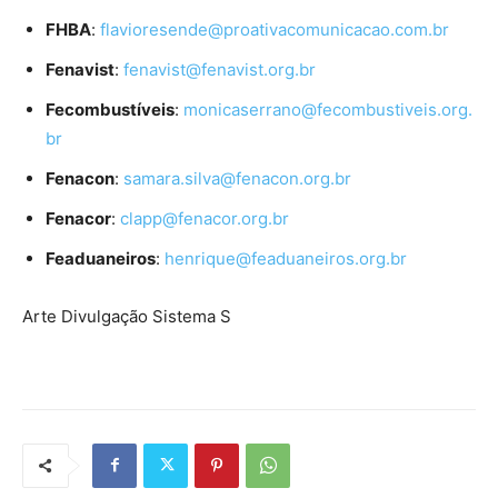
FHBA
:
flavioresende@proativacomunicacao.com.br
Fenavist
:
fenavist@fenavist.org.br
Fecombustíveis
:
monicaserrano@fecombustiveis.org.
br
Fenacon
:
samara.silva@fenacon.org.br
Fenacor
:
clapp@fenacor.org.br
Feaduaneiros
:
henrique@feaduaneiros.org.br
Arte Divulgação Sistema S