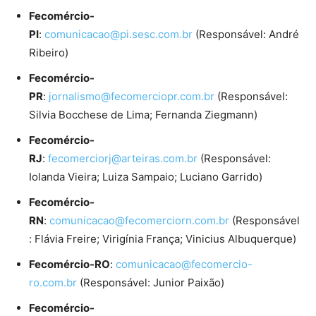
Fecomércio-
PI
:
comunicacao@pi.sesc.com.br
(Responsável: André
Ribeiro)
Fecomércio-
PR
:
jornalismo@fecomerciopr.com.br
(Responsável:
Silvia Bocchese de Lima; Fernanda Ziegmann)
Fecomércio-
RJ
:
fecomerciorj@arteiras.com.br
(Responsável:
Iolanda Vieira; Luiza Sampaio; Luciano Garrido)
Fecomércio-
RN
:
comunicacao@fecomerciorn.com.br
(Responsável
: Flávia Freire; Virigínia França; Vinicius Albuquerque)
Fecomércio-RO
:
comunicacao@fecomercio-
ro.com.br
(Responsável: Junior Paixão)
Fecomércio-