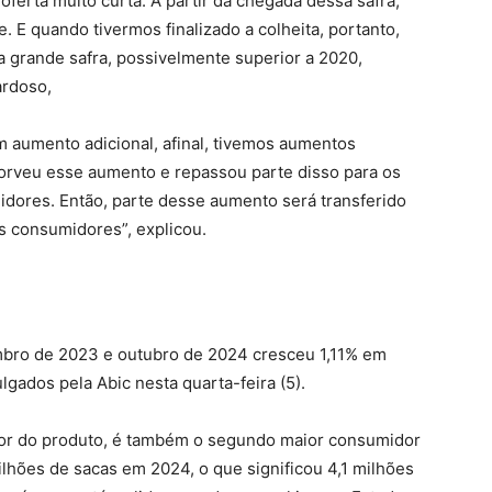
oferta muito curta. A partir da chegada dessa safra,
 E quando tivermos finalizado a colheita, portanto,
 grande safra, possivelmente superior a 2020,
ardoso,
 aumento adicional, afinal, tivemos aumentos
sorveu esse aumento e repassou parte disso para os
ores. Então, parte desse aumento será transferido
s consumidores”, explicou.
mbro de 2023 e outubro de 2024 cresceu 1,11% em
lgados pela Abic nesta quarta-feira (5).
ador do produto, é também o segundo maior consumidor
lhões de sacas em 2024, o que significou 4,1 milhões